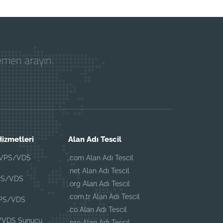
hemen arayın.
izmetleri
Alan Adı Tescil
 VPS/VDS
.com Alan Adı Tescil
.net Alan Adı Tescil
PS/VDS
.org Alan Adı Tescil
.com.tr Alan Adı Tescil
VPS/VDS
.co Alan Adı Tescil
/VDS Sunucu
.pro Alan Adı Tescil