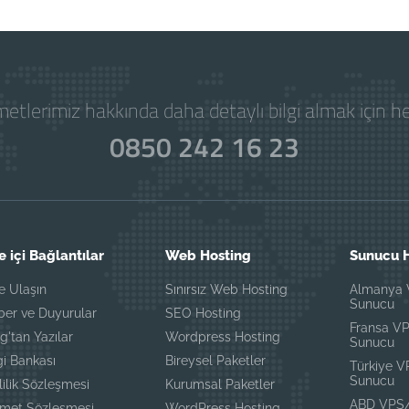
etlerimiz hakkında daha detaylı bilgi almak için 
0850 242 16 23
e içi Bağlantılar
Web Hosting
Sunucu H
e Ulaşın
Sınırsız Web Hosting
Almanya
Sunucu
ber ve Duyurular
SEO Hosting
Fransa V
g'tan Yazılar
Wordpress Hosting
Sunucu
gi Bankası
Bireysel Paketler
Türkiye 
Sunucu
lilik Sözleşmesi
Kurumsal Paketler
ABD VPS
zmet Sözleşmesi
WordPress Hosting