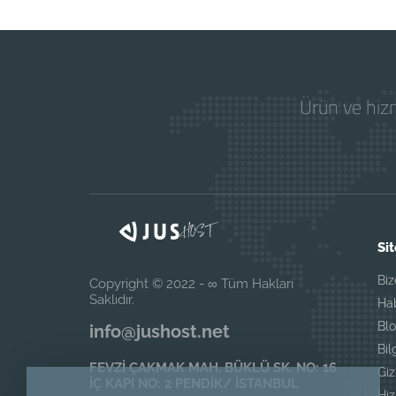
Ürün ve hizm
Sit
Biz
Copyright © 2022 - ∞ Tüm Hakları
Saklıdır.
Ha
Blo
info@jushost.net
Bil
FEVZİ ÇAKMAK MAH. BÜKLÜ SK. NO: 16
Giz
İÇ KAPI NO: 2 PENDİK/ İSTANBUL
Hi