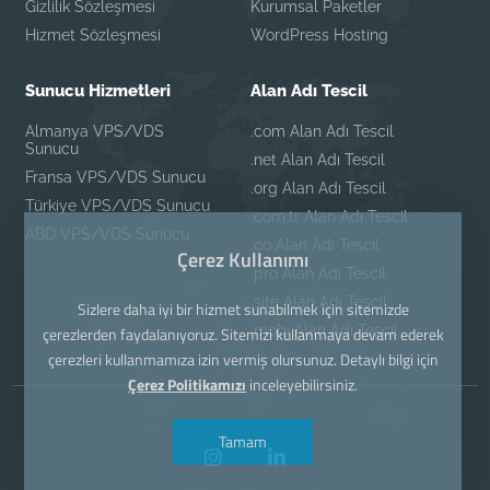
Gizlilik Sözleşmesi
Kurumsal Paketler
Hizmet Sözleşmesi
WordPress Hosting
Sunucu Hizmetleri
Alan Adı Tescil
Almanya VPS/VDS
.com Alan Adı Tescil
Sunucu
.net Alan Adı Tescil
Fransa VPS/VDS Sunucu
.org Alan Adı Tescil
Türkiye VPS/VDS Sunucu
.com.tr Alan Adı Tescil
ABD VPS/VDS Sunucu
.co Alan Adı Tescil
Çerez Kullanımı
.pro Alan Adı Tescil
.site Alan Adı Tescil
Sizlere daha iyi bir hizmet sunabilmek için sitemizde
.mobi Alan Adı Tescil
çerezlerden faydalanıyoruz. Sitemizi kullanmaya devam ederek
çerezleri kullanmamıza izin vermiş olursunuz. Detaylı bilgi için
Çerez Politikamızı
inceleyebilirsiniz.
Tamam