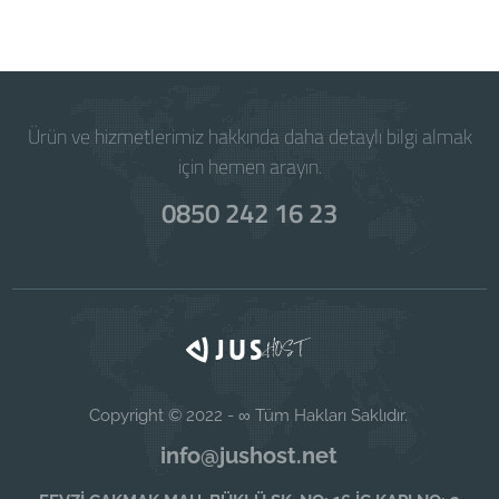
Ürün ve hizmetlerimiz hakkında daha detaylı bilgi almak
için hemen arayın.
0850 242 16 23
Copyright © 2022 - ∞ Tüm Hakları Saklıdır.
info@jushost.net