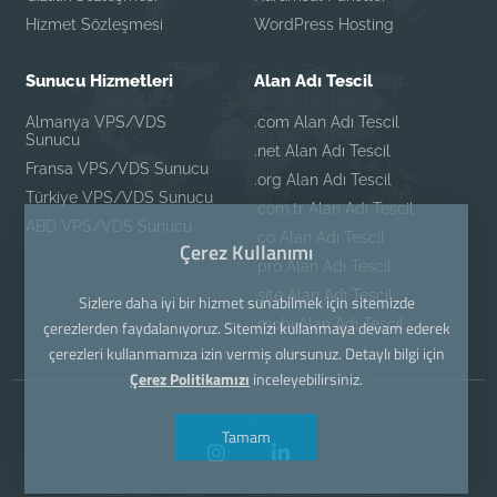
Hizmet Sözleşmesi
WordPress Hosting
Sunucu Hizmetleri
Alan Adı Tescil
Almanya VPS/VDS
.com Alan Adı Tescil
Sunucu
.net Alan Adı Tescil
Fransa VPS/VDS Sunucu
.org Alan Adı Tescil
Türkiye VPS/VDS Sunucu
.com.tr Alan Adı Tescil
ABD VPS/VDS Sunucu
.co Alan Adı Tescil
Çerez Kullanımı
.pro Alan Adı Tescil
.site Alan Adı Tescil
Sizlere daha iyi bir hizmet sunabilmek için sitemizde
.mobi Alan Adı Tescil
çerezlerden faydalanıyoruz. Sitemizi kullanmaya devam ederek
çerezleri kullanmamıza izin vermiş olursunuz. Detaylı bilgi için
Çerez Politikamızı
inceleyebilirsiniz.
Tamam