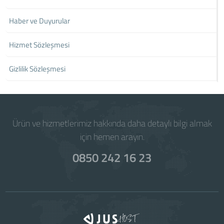
Haber ve Duyurular
Hizmet Sözleşmesi
Gizlilik Sözleşmesi
Ürün ve hizmetlerimiz hakkında daha detaylı bilgi almak
için hemen arayın.
0850 242 16 23