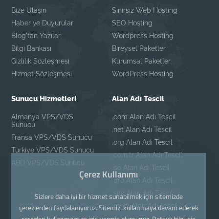
Bize Ulaşın
Sınırsız Web Hosting
Haber ve Duyurular
SEO Hosting
Blog'tan Yazılar
Wordpress Hosting
Bilgi Bankası
Bireysel Paketler
Gizlilik Sözleşmesi
Kurumsal Paketler
Hizmet Sözleşmesi
WordPress Hosting
Sunucu Hizmetleri
Alan Adı Tescil
Almanya VPS/VDS
.com Alan Adı Tescil
Sunucu
.net Alan Adı Tescil
Fransa VPS/VDS Sunucu
.org Alan Adı Tescil
Türkiye VPS/VDS Sunucu
.com.tr Alan Adı Tescil
ABD VPS/VDS Sunucu
.co Alan Adı Tescil
Çerez Kullanımı
.pro Alan Adı Tescil
.site Alan Adı Tescil
Sizlere daha iyi bir hizmet sunabilmek için sitemizde
.mobi Alan Adı Tescil
çerezlerden faydalanıyoruz. Sitemizi kullanmaya devam ederek
çerezleri kullanmamıza izin vermiş olursunuz. Detaylı bilgi için