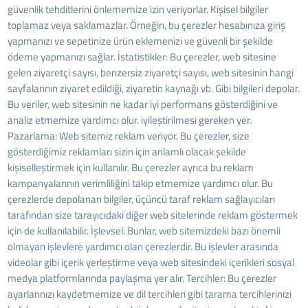
güvenlik tehditlerini önlememize izin veriyorlar. Kişisel bilgiler
toplamaz veya saklamazlar. Örneğin, bu çerezler hesabınıza giriş
yapmanızı ve sepetinize ürün eklemenizi ve güvenli bir şekilde
ödeme yapmanızı sağlar. İstatistikler: Bu çerezler, web sitesine
gelen ziyaretçi sayısı, benzersiz ziyaretçi sayısı, web sitesinin hangi
sayfalarının ziyaret edildiği, ziyaretin kaynağı vb. Gibi bilgileri depolar.
Bu veriler, web sitesinin ne kadar iyi performans gösterdiğini ve
analiz etmemize yardımcı olur. iyileştirilmesi gereken yer.
Pazarlama: Web sitemiz reklam veriyor. Bu çerezler, size
gösterdiğimiz reklamları sizin için anlamlı olacak şekilde
kişiselleştirmek için kullanılır. Bu çerezler ayrıca bu reklam
kampanyalarının verimliliğini takip etmemize yardımcı olur. Bu
çerezlerde depolanan bilgiler, üçüncü taraf reklam sağlayıcıları
tarafından size tarayıcıdaki diğer web sitelerinde reklam göstermek
için de kullanılabilir. İşlevsel: Bunlar, web sitemizdeki bazı önemli
olmayan işlevlere yardımcı olan çerezlerdir. Bu işlevler arasında
videolar gibi içerik yerleştirme veya web sitesindeki içerikleri sosyal
medya platformlarında paylaşma yer alır. Tercihler: Bu çerezler
ayarlarınızı kaydetmemize ve dil tercihleri ​​gibi tarama tercihlerinizi