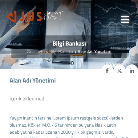
Bilgi Bankası
Anasayfa
Bilgi Bankası
Alan Adı Yönetimi
Alan Adı Yönetimi
İçerik eklenmedi.
Yaygın inancın tersine, Lorem Ipsum rastgele sözcüklerden
oluşmaz. Kökleri M.Ö. 45 tarihinden bu yana klasik Latin
edebiyatına kadar uzanan 2000 yıllık bir geçmişi vardır.