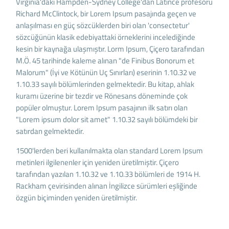
Virginia'daki Hampden-Sydney College'dan Latince profesörü
Richard McClintock, bir Lorem Ipsum pasajında geçen ve
anlaşılması en güç sözcüklerden biri olan 'consectetur'
sözcüğünün klasik edebiyattaki örneklerini incelediğinde
kesin bir kaynağa ulaşmıştır. Lorm Ipsum, Çiçero tarafından
M.Ö. 45 tarihinde kaleme alınan "de Finibus Bonorum et
Malorum" (İyi ve Kötünün Uç Sınırları) eserinin 1.10.32 ve
1.10.33 sayılı bölümlerinden gelmektedir. Bu kitap, ahlak
kuramı üzerine bir tezdir ve Rönesans döneminde çok
popüler olmuştur. Lorem Ipsum pasajının ilk satırı olan
"Lorem ipsum dolor sit amet" 1.10.32 sayılı bölümdeki bir
satırdan gelmektedir.
1500'lerden beri kullanılmakta olan standard Lorem Ipsum
metinleri ilgilenenler için yeniden üretilmiştir. Çiçero
tarafından yazılan 1.10.32 ve 1.10.33 bölümleri de 1914 H.
Rackham çevirisinden alınan İngilizce sürümleri eşliğinde
özgün biçiminden yeniden üretilmiştir.