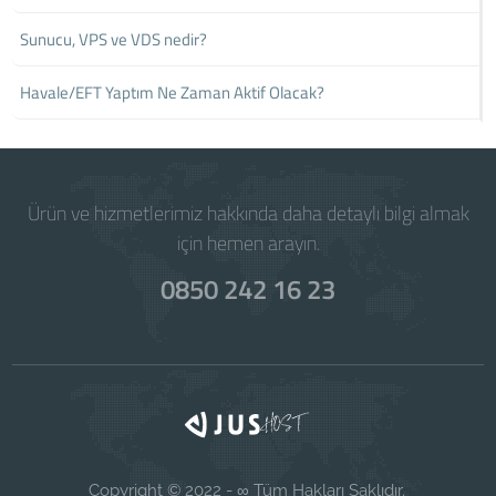
Sunucu, VPS ve VDS nedir?
Havale/EFT Yaptım Ne Zaman Aktif Olacak?
Ürün ve hizmetlerimiz hakkında daha detaylı bilgi almak
için hemen arayın.
0850 242 16 23
Copyright © 2022 - ∞ Tüm Hakları Saklıdır.