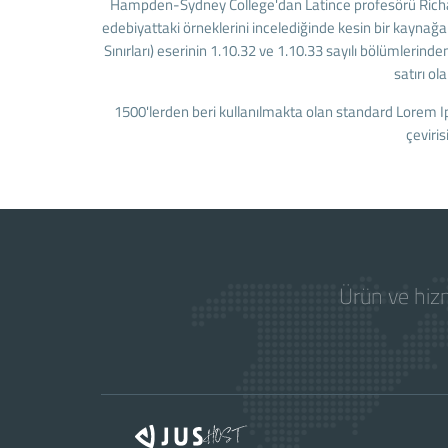
Hampden-Sydney College'dan Latince profesörü Richar
edebiyattaki örneklerini incelediğinde kesin bir kayna
Sınırları) eserinin 1.10.32 ve 1.10.33 sayılı bölümleri
satırı o
1500'lerden beri kullanılmakta olan standard Lorem Ip
çeviri
Ürün ve hizm