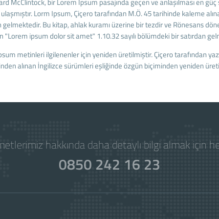
d McClintock, bir Lorem Ipsum pasajında geçen ve anlaşılması en güç sö
ğa ulaşmıştır. Lorm Ipsum, Çiçero tarafından M.Ö. 45 tarihinde kaleme al
nden gelmektedir. Bu kitap, ahlak kuramı üzerine bir tezdir ve Rönesans d
lan "Lorem ipsum dolor sit amet" 1.10.32 sayılı bölümdeki bir satırdan gel
sum metinleri ilgilenenler için yeniden üretilmiştir. Çiçero tarafından y
sinden alınan İngilizce sürümleri eşliğinde özgün biçiminden yeniden üretil
etlerimiz hakkında daha detaylı bilgi almak için 
0850 242 16 23