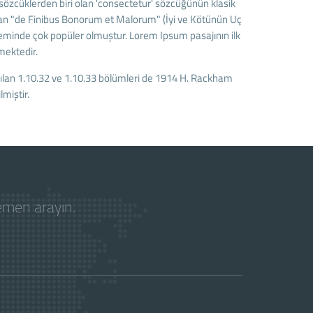
zcüklerden biri olan 'consectetur' sözcüğünün klasik
ınan "de Finibus Bonorum et Malorum" (İyi ve Kötünün Uç
öneminde çok popüler olmuştur. Lorem Ipsum pasajının ilk
mektedir.
azılan 1.10.32 ve 1.10.33 bölümleri de 1914 H. Rackham
miştir.
hemen arayın.