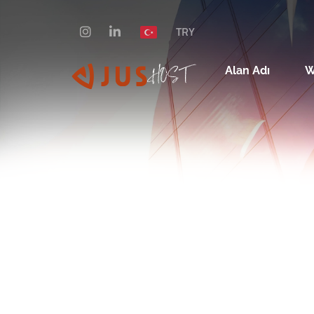
TRY
Alan Adı
W