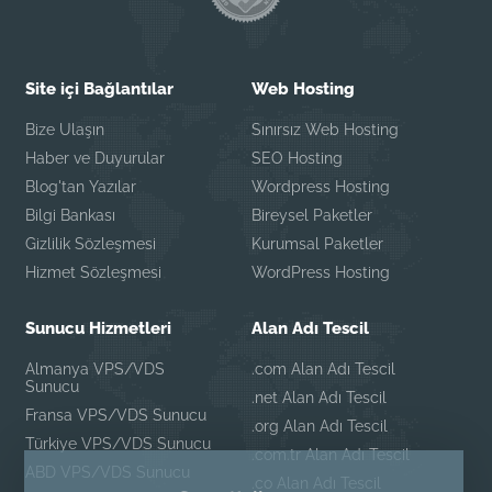
Site içi Bağlantılar
Web Hosting
Bize Ulaşın
Sınırsız Web Hosting
Haber ve Duyurular
SEO Hosting
Blog'tan Yazılar
Wordpress Hosting
Bilgi Bankası
Bireysel Paketler
Gizlilik Sözleşmesi
Kurumsal Paketler
Hizmet Sözleşmesi
WordPress Hosting
Sunucu Hizmetleri
Alan Adı Tescil
Almanya VPS/VDS
.com Alan Adı Tescil
Sunucu
.net Alan Adı Tescil
Fransa VPS/VDS Sunucu
.org Alan Adı Tescil
Türkiye VPS/VDS Sunucu
.com.tr Alan Adı Tescil
ABD VPS/VDS Sunucu
.co Alan Adı Tescil