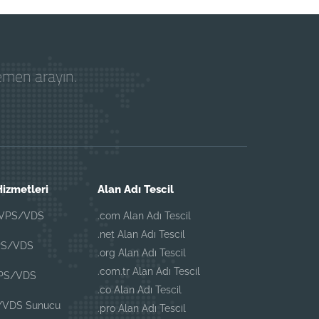
hemen arayın.
izmetleri
Alan Adı Tescil
 VPS/VDS
.com Alan Adı Tescil
.net Alan Adı Tescil
PS/VDS
.org Alan Adı Tescil
.com.tr Alan Adı Tescil
VPS/VDS
.co Alan Adı Tescil
/VDS Sunucu
.pro Alan Adı Tescil