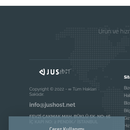
Ürün ve hizm
Sit
Biz
Copyright © 2022 - ∞ Tüm Hakları
Saklıdır.
Ha
Blo
info@jushost.net
Bil
FEVZİ ÇAKMAK MAH. BÜKLÜ SK. NO: 16
Giz
İÇ KAPI NO: 2 PENDİK/ İSTANBUL
Hi
Çerez Kullanımı