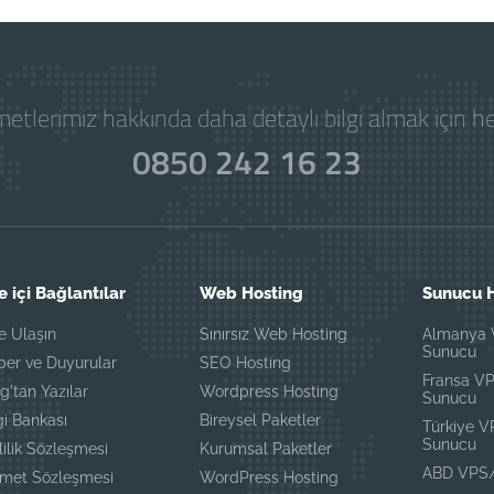
etlerimiz hakkında daha detaylı bilgi almak için 
0850 242 16 23
e içi Bağlantılar
Web Hosting
Sunucu H
e Ulaşın
Sınırsız Web Hosting
Almanya
Sunucu
ber ve Duyurular
SEO Hosting
Fransa V
g'tan Yazılar
Wordpress Hosting
Sunucu
gi Bankası
Bireysel Paketler
Türkiye 
Sunucu
lilik Sözleşmesi
Kurumsal Paketler
ABD VPS
zmet Sözleşmesi
WordPress Hosting