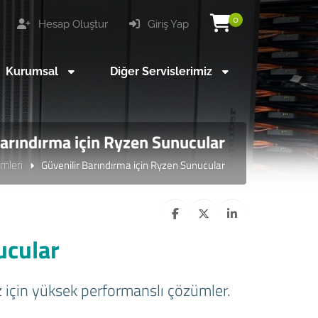
0
Hesap Oluştur
Giriş Yap
Kurumsal
Diğer Servislerimiz
Barındırma için Ryzen Sunucular
mleri
Güvenilir Barındırma için Ryzen Sunucular
ucular
iz için yüksek performanslı çözümler.